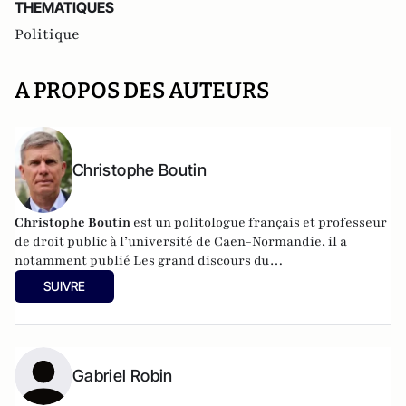
THEMATIQUES
Politique
A PROPOS DES AUTEURS
Christophe Boutin
Christophe Boutin
est un politologue français et professeur
de droit public à l’université de Caen-Normandie, il a
notamment publié
Les grand discours du
XXe siècle
(Flammarion 2009) et co-dirigé
Le dictionnaire
SUIVRE
du conservatisme
(Cerf 2017), le
Le dictionnaire des
populismes
(Cerf 2019) et
Le dictionnaire du progressisme
(Seuil 2022). Christophe Boutin est membre de la Fondation
du Pont-Neuf.
Gabriel Robin