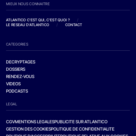
MIEUX NOUS CONNAITRE
ATLANTICO C'EST QUI, C'EST QUOI ?
/
LE RESEAU D'ATLANTICO
/
CONTACT
CATEGORIES
DECRYPTAGES
DOSSIERS
RENDEZ-VOUS
VIDEOS
PODCASTS
LEGAL
CGV
MENTIONS LEGALES
PUBLICITE SUR ATLANTICO
GESTION DES COOKIES
POLITIQUE DE CONFIDENTIALITE