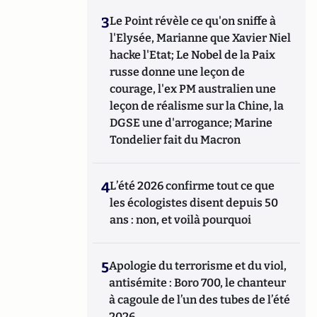
3
Le Point révèle ce qu'on sniffe à
l'Elysée, Marianne que Xavier Niel
hacke l'Etat; Le Nobel de la Paix
russe donne une leçon de
courage, l'ex PM australien une
leçon de réalisme sur la Chine, la
DGSE une d'arrogance; Marine
Tondelier fait du Macron
4
L’été 2026 confirme tout ce que
les écologistes disent depuis 50
ans : non, et voilà pourquoi
5
Apologie du terrorisme et du viol,
antisémite : Boro 700, le chanteur
à cagoule de l’un des tubes de l’été
2026