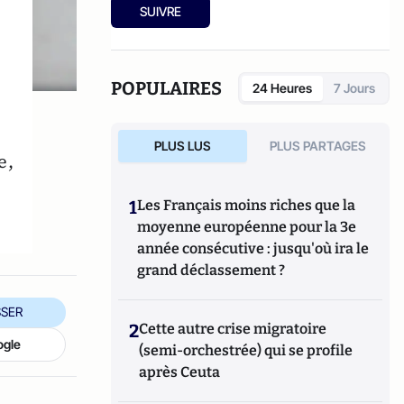
SUIVRE
POPULAIRES
24 Heures
7 Jours
PLUS LUS
PLUS PARTAGES
e,
1
Les Français moins riches que la
moyenne européenne pour la 3e
année consécutive : jusqu'où ira le
grand déclassement ?
SER
2
Cette autre crise migratoire
ogle
(semi-orchestrée) qui se profile
après Ceuta