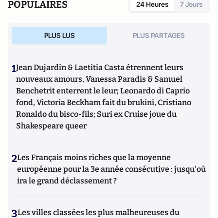
POPULAIRES
24 Heures
7 Jours
vient tout juste de sortir.
PLUS LUS
PLUS PARTAGES
1
Jean Dujardin & Laetitia Casta étrennent leurs
nouveaux amours, Vanessa Paradis & Samuel
Benchetrit enterrent le leur; Leonardo di Caprio
fond, Victoria Beckham fait du brukini, Cristiano
Ronaldo du bisco-fils; Suri ex Cruise joue du
Shakespeare queer
2
Les Français moins riches que la moyenne
européenne pour la 3e année consécutive : jusqu'où
ira le grand déclassement ?
3
Les villes classées les plus malheureuses du