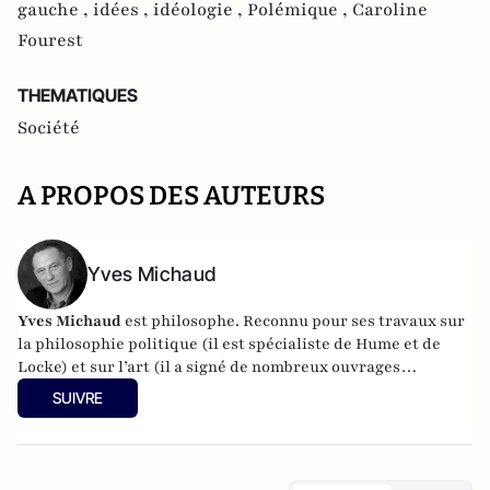
gauche ,
idées ,
idéologie ,
Polémique ,
Caroline
Fourest
THEMATIQUES
Société
A PROPOS DES AUTEURS
Yves Michaud
Yves Michaud
est philosophe. Reconnu pour ses travaux sur
la philosophie politique (il est spécialiste de Hume et de
Locke) et sur l’art (il a signé de nombreux ouvrages
d’esthétique et a dirigé l’École des beaux-arts), il donne des
SUIVRE
conférences dans le monde entier… quand il n’est pas à
Ibiza. Depuis trente ans, il passe en effet plusieurs mois par
an sur cette île où il a écrit la totalité de ses livres. Il est
l'auteur de
La violence,
PUF, coll. Que sais-je. La 8ème édition mise à jour