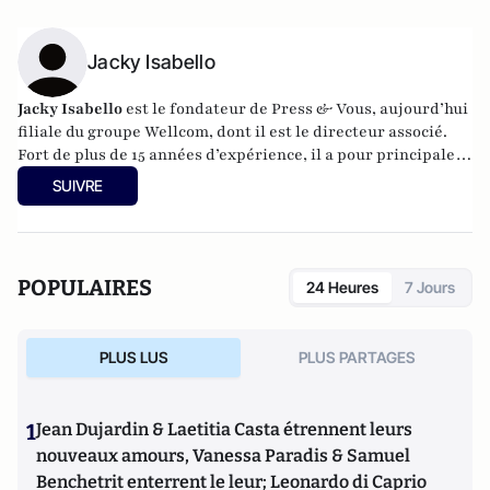
Jacky Isabello
Jacky Isabello
est le fondateur de Press & Vous, aujourd’hui
filiale du groupe Wellcom, dont il est le directeur associé.
Fort de plus de 15 années d’expérience, il a pour principales
missions d’accompagner le conseil stratégique en
SUIVRE
communication corporate et sensible, ainsi que le
développement du portefeuille clients dans les secteurs
institutionnels et économiques.
POPULAIRES
24 Heures
7 Jours
PLUS LUS
PLUS PARTAGES
1
Jean Dujardin & Laetitia Casta étrennent leurs
nouveaux amours, Vanessa Paradis & Samuel
Benchetrit enterrent le leur; Leonardo di Caprio