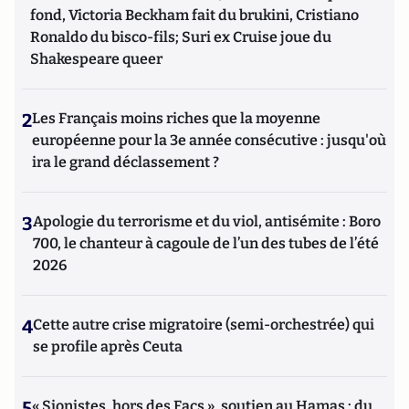
fond, Victoria Beckham fait du brukini, Cristiano
Ronaldo du bisco-fils; Suri ex Cruise joue du
Shakespeare queer
2
Les Français moins riches que la moyenne
européenne pour la 3e année consécutive : jusqu'où
ira le grand déclassement ?
3
Apologie du terrorisme et du viol, antisémite : Boro
700, le chanteur à cagoule de l’un des tubes de l’été
2026
4
Cette autre crise migratoire (semi-orchestrée) qui
se profile après Ceuta
5
« Sionistes, hors des Facs », soutien au Hamas : du