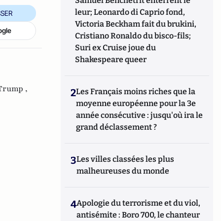
Samuel Benchetrit enterrent le
leur; Leonardo di Caprio fond,
SER
Victoria Beckham fait du brukini,
ogle
Cristiano Ronaldo du bisco-fils;
Suri ex Cruise joue du
Shakespeare queer
Trump ,
2
Les Français moins riches que la
moyenne européenne pour la 3e
année consécutive : jusqu'où ira le
grand déclassement ?
3
Les villes classées les plus
malheureuses du monde
4
Apologie du terrorisme et du viol,
antisémite : Boro 700, le chanteur