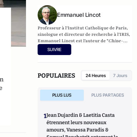
Emmanuel Lincot
Professeur à l'Institut Catholique de Paris,
sinologue et directeur de recherche à l'IRIS,
Emmanuel Lincot est l'auteur de "
Chine-
Inde. La guerre des mondes
" aux éditions Le
SUIVRE
Cerf (à paraître le 27 février).
POPULAIRES
24 Heures
7 Jours
on
e
PLUS LUS
PLUS PARTAGES
1
Jean Dujardin & Laetitia Casta
étrennent leurs nouveaux
amours, Vanessa Paradis &