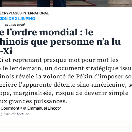
ÉCRYPTAGES
›
INTERNATIONAL
SION DE XI JINPING
24 mai 2026
 l’ordre mondial : le
hinois que personne n’a lu
-Xi
i et reprenant presque mot pour mot les
é le lendemain, un document stratégique issu
inois révèle la volonté de Pékin d’imposer s
rière l’apparente détente sino-américaine, s
rope, marginalisée, risque de devenir simple
deux grandes puissances.
y Courmont
et
Emmanuel Lincot
9 min de lecture