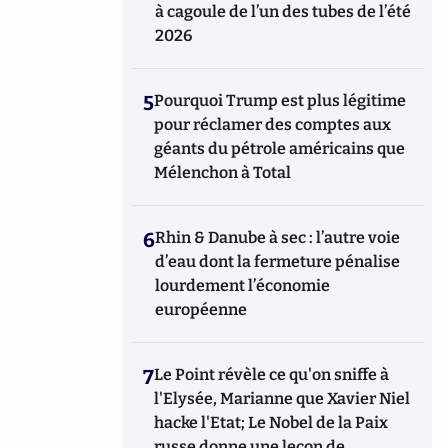
à cagoule de l’un des tubes de l’été
2026
5
Pourquoi Trump est plus légitime
pour réclamer des comptes aux
géants du pétrole américains que
Mélenchon à Total
6
Rhin & Danube à sec : l’autre voie
d’eau dont la fermeture pénalise
lourdement l’économie
européenne
7
Le Point révèle ce qu'on sniffe à
l'Elysée, Marianne que Xavier Niel
hacke l'Etat; Le Nobel de la Paix
russe donne une leçon de