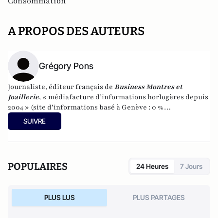
Consommation
A PROPOS DES AUTEURS
Grégory Pons
Journaliste, éditeur français de
Business Montres et
Joaillerie
, « médiafacture d’informations horlogères depuis
2004 » (site d’informations basé à Genève : 0 %
publicité-100 % liberté), spécialiste du marketing horloger
SUIVRE
et de l’analyse des marchés de la montre.
POPULAIRES
24 Heures
7 Jours
PLUS LUS
PLUS PARTAGES