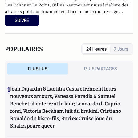
Les Echos et Le Point, Gilles Gaetner est un spécialiste des
affaires politico-financières. Il a consacré un ouvrage
remarqué au président de la République, Les 100 jours de
SUIVRE
Macron (Fauves –Editions). Il est également l’auteur d’une
quinzaine de livres parmi lesquels L’Argent facile,
dictionnaire de la corruption en France (Stock), Le roman
d’un séducteur, les secrets de Roland Dumas (Jean-Claude
POPULAIRES
24 Heures
7 Jours
Lattès), La République des imposteurs (L’Archipel), Pilleurs
d’Afrique (Editions du Cerf).
PLUS LUS
PLUS PARTAGES
1
Jean Dujardin & Laetitia Casta étrennent leurs
nouveaux amours, Vanessa Paradis & Samuel
Benchetrit enterrent le leur; Leonardo di Caprio
fond, Victoria Beckham fait du brukini, Cristiano
Ronaldo du bisco-fils; Suri ex Cruise joue du
Shakespeare queer