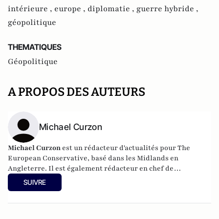
intérieure ,
europe ,
diplomatie ,
guerre hybride ,
géopolitique
THEMATIQUES
Géopolitique
A PROPOS DES AUTEURS
Michael Curzon
Michael Curzon
est un rédacteur d'actualités pour The
European Conservative, basé dans les Midlands en
Angleterre. Il est également rédacteur en chef de
Bournbrook Magazine, qu'il a fondé en 2019, et a
SUIVRE
précédemment écrit pour l'Express Online de Londres. Son
compte Twitter est @MichaelWCurzon.