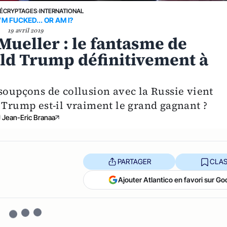
ÉCRYPTAGES
›
INTERNATIONAL
’M FUCKED... OR AM I?
19 avril 2019
Mueller : le fantasme de
ld Trump définitivement à
soupçons de collusion avec la Russie vient
 Trump est-il vraiment le grand gagnant ?
Jean-Eric Branaa
PARTAGER
CLAS
Ajouter Atlantico en favori sur Go