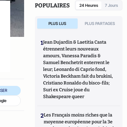
l'auteur de
Hillary, une présidente des
POPULAIRES
24 Heures
7 Jours
Etats-Unis
(Eyrolles, 2015),
Qui veut la peau
du Parti républicain ? L’incroyable Donald
Trump
(Passy, 2016),
Trumpland, portrait
PLUS LUS
PLUS PARTAGES
d'une Amérique divisée
(Privat, 2017),
1968:
Quand l'Amérique gronde
(Privat, 2018),
Et
s’il gagnait encore ?
(VA éditions, 2018),
Joe
1
Jean Dujardin & Laetitia Casta
Biden : le 3e mandat de Barack Obama
(VA
étrennent leurs nouveaux
éditions, 2019), la
biographie de Joe Biden
amours, Vanessa Paradis &
(Nouveau Monde, 2020) et
Géopolitique des
Etats-Unis
Samuel Benchetrit enterrent le
(Puf, 2022).
leur; Leonardo di Caprio fond,
Victoria Beckham fait du brukini,
Cristiano Ronaldo du bisco-fils;
Suri ex Cruise joue du
SER
Shakespeare queer
ogle
2
Les Français moins riches que la
moyenne européenne pour la 3e