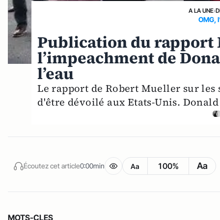
A LA UNE
›
D
OMG, I
Publication du rapport 
l’impeachment de Dona
l’eau
Le rapport de Robert Mueller sur les 
d'être dévoilé aux Etats-Unis. Donald
Aa
100%
Écoutez cet article
0:00min
Aa
MOTS-CLES