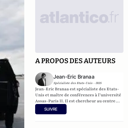
A PROPOS DES AUTEURS
Jean-Eric Branaa
Spécialiste des Etats-Unis - IRIS
Jean-Eric Branaa est spécialiste des Etats-
Unis et maître de conférences à l’université
Assas-Paris II. Il est chercheur au centre
Thucydide. Son dernier livre s'intitule
SUIVRE
Kamala Harris, l'Amérique du futur
(Nouveau Monde éditions, collection
Chronos, poche, 2024). Il est également