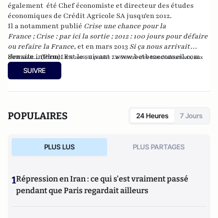
également été Chef économiste et directeur des études
économiques de Crédit Agricole SA jusqu'en 2012.
Il a notamment publié
Crise une chance pour la
France
;
Crise : par ici la sortie
;
2012 : 100 jours pour défaire
ou refaire la France
, et en mars 2013
Si ça nous arrivait
demain...
Son site internet est le suivant :
(Plon). En
www.betbezeconseil.com
2016, il publie
La Guerre des Mondialisations
, aux
et en 2017 "La France, ce malade imaginaire"
éditions
Economica
SUIVRE
chez le même éditeur.
POPULAIRES
24 Heures
7 Jours
PLUS LUS
PLUS PARTAGES
1
Répression en Iran : ce qui s'est vraiment passé
pendant que Paris regardait ailleurs