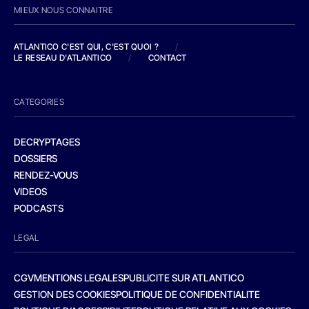
MIEUX NOUS CONNAITRE
ATLANTICO C'EST QUI, C'EST QUOI ?
/
LE RESEAU D'ATLANTICO
/
CONTACT
CATEGORIES
DECRYPTAGES
DOSSIERS
RENDEZ-VOUS
VIDEOS
PODCASTS
LEGAL
CGV
MENTIONS LEGALES
PUBLICITE SUR ATLANTICO
GESTION DES COOKIES
POLITIQUE DE CONFIDENTIALITE