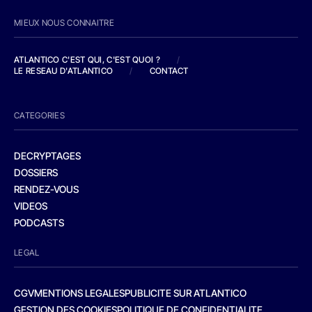
MIEUX NOUS CONNAITRE
ATLANTICO C'EST QUI, C'EST QUOI ?
/
LE RESEAU D'ATLANTICO
/
CONTACT
CATEGORIES
DECRYPTAGES
DOSSIERS
RENDEZ-VOUS
VIDEOS
PODCASTS
LEGAL
CGV
MENTIONS LEGALES
PUBLICITE SUR ATLANTICO
GESTION DES COOKIES
POLITIQUE DE CONFIDENTIALITE