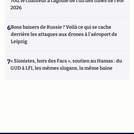
700, le chanteur à cagoule de l’un des tubes de l’été
2026
6
Bons baisers de Russie ? Voilà ce qui se cache
derrière les attaques aux drones à l'aéroport de
Leipzig
7
« Sionistes, hors des Facs », soutien au Hamas : du
GUD à LFI, les mêmes slogans, la même haine