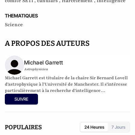
comité SETI ,
canulars ,
Harcèlement ,
intelligence
THEMATIQUES
Science
A PROPOS DES AUTEURS
Michael Garrett
Astrophysicien
Michael Garrett est titulaire de la chaire Sir Bernard Lovell
d'astrophysique à l'Université de Manchester. Il s'intéresse
particulièrement à la recherche d'intelligence
extraterrestre (SETI) et il préside le comité SETI de
SUIVRE
l'Académie internationale d'astronautique.
POPULAIRES
24 Heures
7 Jours