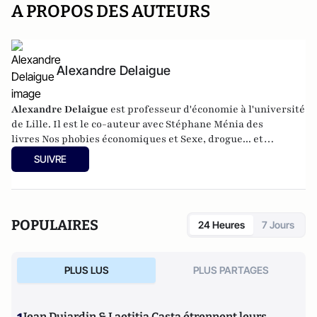
A PROPOS DES AUTEURS
Alexandre Delaigue
Alexandre Delaigue
est
professeur d'
économie
à l'université
de Lille. Il est le co-auteur avec Stéphane Ménia des
livres
Nos phobies économiques
et
Sexe, drogue... et
économie : pas de sujet tabou pour les économistes
(parus
SUIVRE
chez Pearson). Son site :
econoclaste.net
POPULAIRES
24 Heures
7 Jours
PLUS LUS
PLUS PARTAGES
Jean Dujardin & Laetitia Casta étrennent leurs