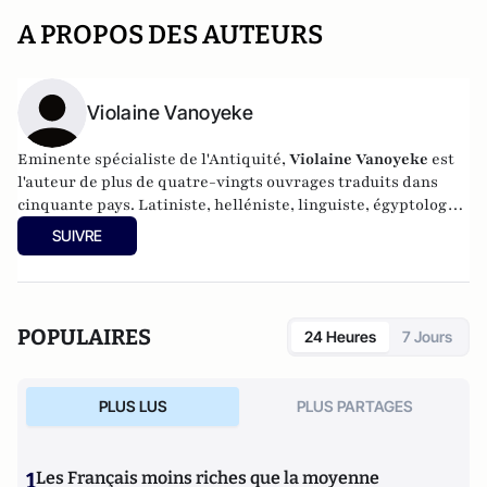
A PROPOS DES AUTEURS
Violaine Vanoyeke
Eminente spécialiste de l'Antiquité,
Violaine Vanoyeke
est
l'auteur de plus de quatre-vingts ouvrages traduits dans
cinquante pays. Latiniste, helléniste, linguiste, égyptologue,
professeur de civilisations et de littérature ancienne, elle se
SUIVRE
consacre aujourd'hui à son oeuvre. Productrice et
consultante à la télévision et à la radio, elle a raconté plus
de cinq mille biographies.
POPULAIRES
24 Heures
7 Jours
PLUS LUS
PLUS PARTAGES
1
Les Français moins riches que la moyenne