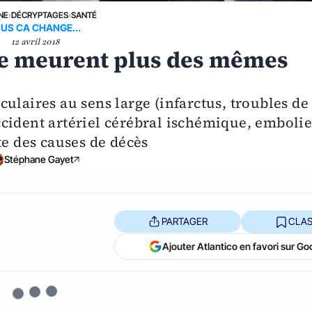
NE
›
DÉCRYPTAGES
›
SANTÉ
US CA CHANGE...
12 avril 2018
ne meurent plus des mêmes
ulaires au sens large (infarctus, troubles de
cident artériel cérébral ischémique, emboli
te des causes de décès
Stéphane Gayet
PARTAGER
CLAS
Ajouter Atlantico en favori sur Go