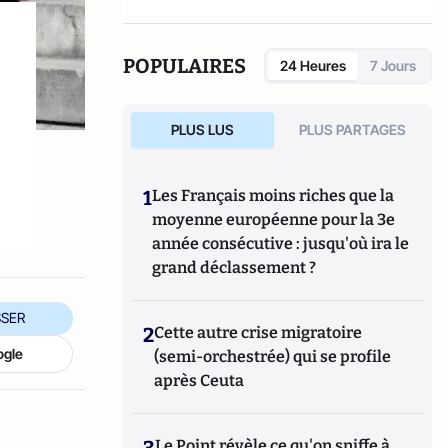
POPULAIRES
24 Heures
7 Jours
PLUS LUS
PLUS PARTAGES
e
1
Les Français moins riches que la
moyenne européenne pour la 3e
année consécutive : jusqu'où ira le
grand déclassement ?
SER
2
Cette autre crise migratoire
ogle
(semi-orchestrée) qui se profile
après Ceuta
3
Le Point révèle ce qu'on sniffe à