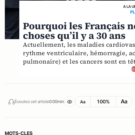
A LA U
PL
Pourquoi les Français 
choses qu’il y a 30 ans
Actuellement, les maladies cardiovasc
rythme ventriculaire, hémorragie, ac
pulmonaire) et les cancers sont en tê
Aa
100%
Écoutez cet article
0:00min
Aa
MOTS-CLES