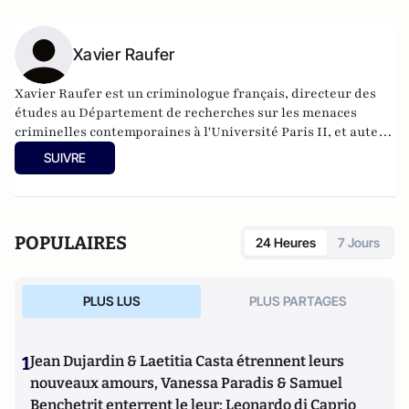
Xavier Raufer
Xavier Raufer est un criminologue français, directeur des
études au Département de recherches sur les menaces
criminelles contemporaines à l'
Université Paris II
, et auteur
de nombreux ouvrages sur le sujet. Dernier en date:
La
SUIVRE
criminalité organisée dans le chaos mondial : mafias,
triades, cartels, clans
. Il est directeur d'études, pôle
sécurité-défense-criminologie du Conservatoire National
des Arts et Métiers.
POPULAIRES
24 Heures
7 Jours
PLUS LUS
PLUS PARTAGES
1
Jean Dujardin & Laetitia Casta étrennent leurs
nouveaux amours, Vanessa Paradis & Samuel
Benchetrit enterrent le leur; Leonardo di Caprio