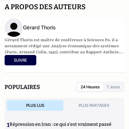
A PROPOS DES AUTEURS
Gérard Thoris
Gérard Thoris est maître de conférence à Sciences Po. il a
notamment rédigé une
Analyse économique des systèmes
(Paris, Armand Colin, 1997), contribue au Rapport Antheios
et publie régulièrement des articles en matière de politique
SUIVRE
économique et sociale (
Sociétal
,
Revue française des
finances publiques
…).
POPULAIRES
24 Heures
7 Jours
PLUS LUS
PLUS PARTAGES
1
Répression en Iran : ce qui s'est vraiment passé