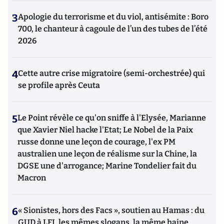
3
Apologie du terrorisme et du viol, antisémite : Boro
700, le chanteur à cagoule de l’un des tubes de l’été
2026
4
Cette autre crise migratoire (semi-orchestrée) qui
se profile après Ceuta
5
Le Point révèle ce qu'on sniffe à l'Elysée, Marianne
que Xavier Niel hacke l'Etat; Le Nobel de la Paix
russe donne une leçon de courage, l'ex PM
australien une leçon de réalisme sur la Chine, la
DGSE une d'arrogance; Marine Tondelier fait du
Macron
6
« Sionistes, hors des Facs », soutien au Hamas : du
GUD à LFI, les mêmes slogans, la même haine