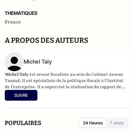
THEMATIQUES
France
A PROPOS DES AUTEURS
Michel Taly
Michel Taly
est avocat fiscaliste au sein du Cabinet Arsene
Taxand. Il est spécialiste de la politique fiscale à l’Institut
de l’entreprise. Il a
supervisé
la réalisation du rapport de
l'Institut de l'entreprise
Mettre la fiscalité au service de la
SUIVRE
croissance
.
POPULAIRES
24 Heures
7 Jours