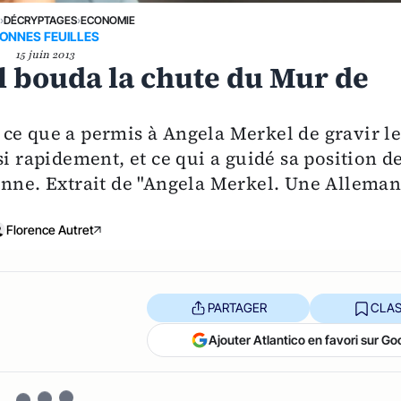
E
›
DÉCRYPTAGES
›
ECONOMIE
ONNES FEUILLES
15 juin 2013
 bouda la chute du Mur de
ce que a permis à Angela Merkel de gravir le
si rapidement, et ce qui a guidé sa position d
enne. Extrait de "Angela Merkel. Une Allema
Florence Autret
PARTAGER
CLAS
Ajouter Atlantico en favori sur Go