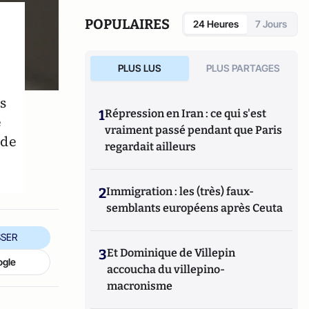
POPULAIRES
24 Heures
7 Jours
PLUS LUS
PLUS PARTAGES
s
1
Répression en Iran : ce qui s'est
e
vraiment passé pendant que Paris
nde
regardait ailleurs
2
Immigration : les (très) faux-
semblants européens après Ceuta
SER
3
Et Dominique de Villepin
ogle
accoucha du villepino-
macronisme