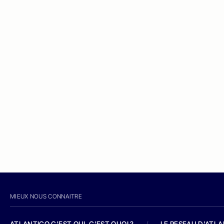
MIEUX NOUS CONNAITRE
ATLANTICO C'EST QUI, C'EST QUOI ?
/
LE RESEAU D'ATL