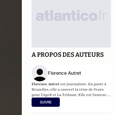
A PROPOS DES AUTEURS
Florence Autret
Florence Autret
est journaliste. En poste à
Bruxelles, elle a couvert la crise de l'euro
pour l'Agefi et La Tribune. Elle est l'auteur
de Terminus pour l'euro, fiction publiée en
SUIVRE
2011 par le quotidien Le Monde et de
plusieurs essais.