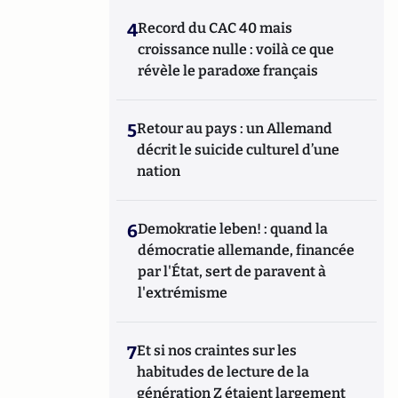
4
Record du CAC 40 mais
croissance nulle : voilà ce que
révèle le paradoxe français
5
Retour au pays : un Allemand
décrit le suicide culturel d’une
nation
6
Demokratie leben! : quand la
démocratie allemande, financée
par l'État, sert de paravent à
l'extrémisme
7
Et si nos craintes sur les
habitudes de lecture de la
génération Z étaient largement