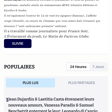
avec
gauchisme, maladie sénile du communisme
Atlantico Editions et
Eyrolles E-books.
Il est également l'auteur de
Là où vont les cigognes
(Ramsay),
L'affiche
rouge
(Denoël), ou encore de
L'homme que vous aimez haïr
(Grasset)
qui
dénonce l' "anti-sarkozysme primaire" ambiant.
Il a travaillé comme journaliste pour
France Soir
,
L'Événement du jeudi
,
Le Matin de Paris
ou
Globe
.
SUIVRE
POPULAIRES
24 Heures
7 Jours
PLUS LUS
PLUS PARTAGES
1
Jean Dujardin & Laetitia Casta étrennent leurs
nouveaux amours, Vanessa Paradis & Samuel
Benchetrit enterrent le leur; Leonardo di Caprio