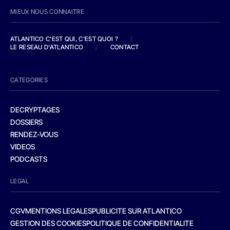
MIEUX NOUS CONNAITRE
ATLANTICO C'EST QUI, C'EST QUOI ?
/
LE RESEAU D'ATLANTICO
/
CONTACT
CATEGORIES
DECRYPTAGES
DOSSIERS
RENDEZ-VOUS
VIDEOS
PODCASTS
LEGAL
CGV
MENTIONS LEGALES
PUBLICITE SUR ATLANTICO
GESTION DES COOKIES
POLITIQUE DE CONFIDENTIALITE