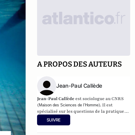
A PROPOS DES AUTEURS
Jean-Paul Callède
Jean-Paul Callède
est sociologue au CNRS
(
). Il est
Maison des Sciences de l’Homme
spécialisé sur les questions de la pratique
sportive et des politiques d'éducation
SUIVRE
physique.