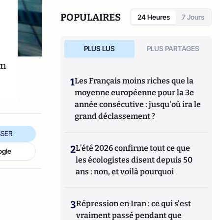
POPULAIRES
24 Heures
7 Jours
PLUS LUS
PLUS PARTAGES
Un
1
Les Français moins riches que la
moyenne européenne pour la 3e
année consécutive : jusqu'où ira le
grand déclassement ?
SER
2
L’été 2026 confirme tout ce que
ogle
les écologistes disent depuis 50
ans : non, et voilà pourquoi
3
Répression en Iran : ce qui s'est
vraiment passé pendant que