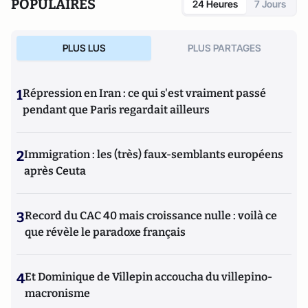
POPULAIRES
24 Heures
7 Jours
PLUS LUS
PLUS PARTAGES
1
Répression en Iran : ce qui s'est vraiment passé
pendant que Paris regardait ailleurs
2
Immigration : les (très) faux-semblants européens
après Ceuta
3
Record du CAC 40 mais croissance nulle : voilà ce
que révèle le paradoxe français
4
Et Dominique de Villepin accoucha du villepino-
macronisme