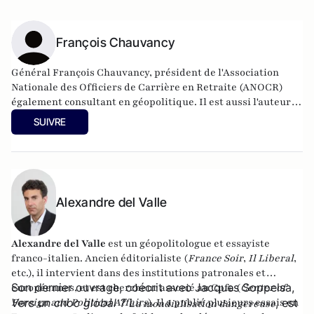
François Chauvancy
Général François Chauvancy, président de l'Association
Nationale des Officiers de Carrière en Retraite (ANOCR)
également consultant en géopolitique. Il est aussi l'auteur
de «
Blocus du Qatar : l’offensive manquée. Guerre de
SUIVRE
l’information, jeux d’influence, affrontement économique
».
Alexandre del Valle
Alexandre del Valle
est un géopolitologue et essayiste
franco-italien. Ancien éditorialiste (
France Soir
,
Il Liberal
,
etc.), il intervient dans des institutions patronales et
Son dernier ouvrage, coécrit avec Jacques Soppelsa,
européennes, et est chercheur associé au Cpfa (
Center of
Foreign and Political Affairs
Vers un choc global ? L
). Il a publié plusieurs essais en
, est
a mondialisation dangereuse