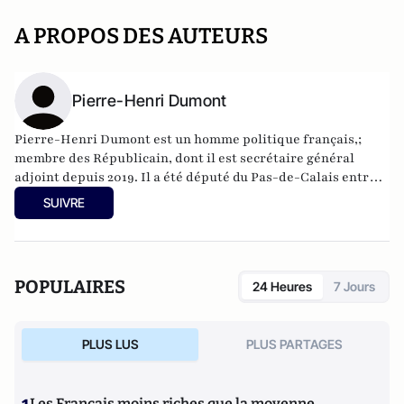
A PROPOS DES AUTEURS
Pierre-Henri Dumont
Pierre-Henri Dumont est un homme politique français,;
membre des Républicain, dont il est secrétaire général
adjoint depuis 2019. Il a été député du Pas-de-Calais entre
juin 2017 et juin 2024.
SUIVRE
POPULAIRES
24 Heures
7 Jours
PLUS LUS
PLUS PARTAGES
Les Français moins riches que la moyenne