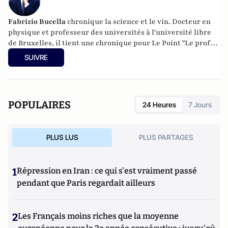
Fabrizio Bucella
chronique la science et le vin. Docteur en
physique et professeur des universités à l'université libre
de Bruxelles, il tient une chronique pour Le Point "Le prof
en liberté". Chaque semaine, on le retrouve dans le poste de
SUIVRE
radio et télévision belge de service public (RTBF). Sur les
réseaux sociaux, il publie quotidiennement une vidéo
ludique sur le vin et la science. Ses comptes sont suivis par
plus de 200 000 abonnés.
POPULAIRES
24 Heures
7 Jours
PLUS LUS
PLUS PARTAGES
1
Répression en Iran : ce qui s'est vraiment passé
pendant que Paris regardait ailleurs
2
Les Français moins riches que la moyenne