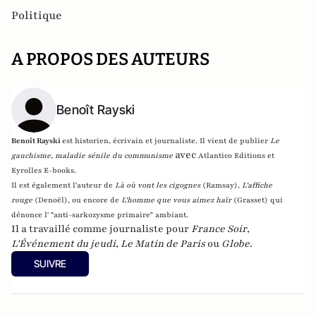
Politique
A PROPOS DES AUTEURS
Benoît Rayski
Benoît Rayski
est historien, écrivain et journaliste. Il vient de publier
Le
avec
gauchisme, maladie sénile du communisme
Atlantico Editions et
Eyrolles E-books.
Il est également l'auteur de
Là où vont les cigognes
(Ramsay),
L'affiche
rouge
(Denoël), ou encore de
L'homme que vous aimez haïr
(Grasset)
qui
dénonce l' "anti-sarkozysme primaire" ambiant.
Il a travaillé comme journaliste pour
France Soir
,
L'Événement du jeudi
,
Le Matin de Paris
ou
Globe
.
SUIVRE