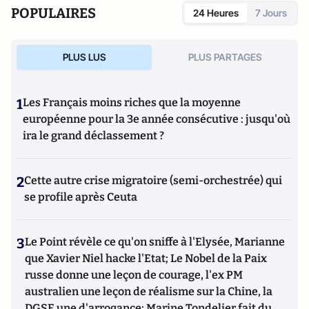
POPULAIRES
24 Heures
7 Jours
PLUS LUS
PLUS PARTAGES
1
Les Français moins riches que la moyenne
européenne pour la 3e année consécutive : jusqu'où
ira le grand déclassement ?
2
Cette autre crise migratoire (semi-orchestrée) qui
se profile après Ceuta
3
Le Point révèle ce qu'on sniffe à l'Elysée, Marianne
que Xavier Niel hacke l'Etat; Le Nobel de la Paix
russe donne une leçon de courage, l'ex PM
australien une leçon de réalisme sur la Chine, la
DGSE une d'arrogance; Marine Tondelier fait du