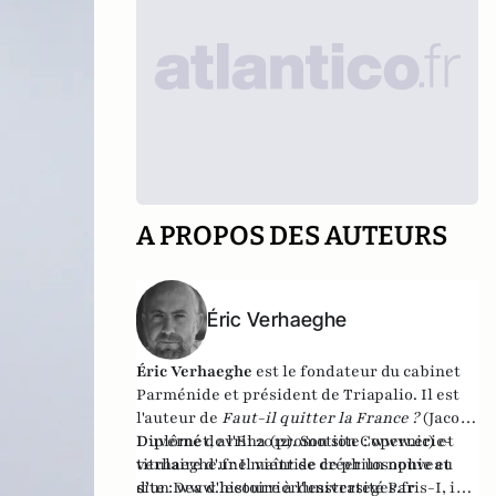
A PROPOS DES AUTEURS
Éric Verhaeghe
Éric Verhaeghe
est le fondateur du
cabinet
Parménide
et président de
Triapalio
. Il est
l'auteur de
Faut-il quitter la France ?
(Jacob-
Duvernet, avril 2012). Son site :
Diplômé de l'Ena (promotion Copernic) et
www.eric-
verhaeghe.fr
titulaire d'une maîtrise de philosophie et
Il vient de créer un nouveau
site :
d'un Dea d'histoire à l'université Paris-I, il
www.lecourrierdesstrateges.fr