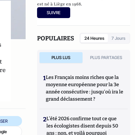
est né à Liège en 1968.
SUIVRE
POPULAIRES
24 Heures
7 Jours
s
PLUS LUS
PLUS PARTAGES
t
ire
1
Les Français moins riches que la
moyenne européenne pour la 3e
année consécutive : jusqu'où ira le
grand déclassement ?
2
L’été 2026 confirme tout ce que
SER
les écologistes disent depuis 50
ogle
ans : non, et voilà pourquoi