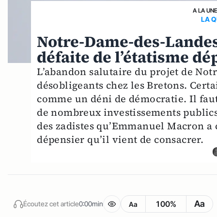
A LA UN
LA Q
Notre-Dame-des-Landes :
défaite de l’étatisme dé
L’abandon salutaire du projet de No
désobligeants chez les Bretons. Cert
comme un déni de démocratie. Il faut 
de nombreux investissements publics d’
des zadistes qu’Emmanuel Macron a co
dépensier qu’il vient de consacrer.
Aa
100%
Écoutez cet article
0:00min
Aa