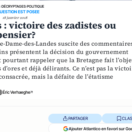
E
›
DÉCRYPTAGES
›
POLITIQUE
UESTION EST POSEE
18 janvier 2018
 victoire des zadistes ou
pensier?
tre-Dame-des-Landes suscite des commentaire
ains présentent la décision du gouvernement
pourtant rappeler que la Bretagne fait l’obje
ores et déjà délirants. Ce n’est pas la victo
nsacrée, mais la défaite de l’étatisme
Éric Verhaeghe
PARTAGER
CLAS
Ajouter Atlantico en favori sur Go