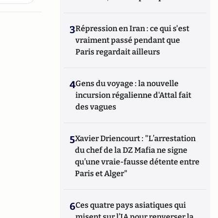
3
Répression en Iran : ce qui s'est
vraiment passé pendant que
Paris regardait ailleurs
4
Gens du voyage : la nouvelle
incursion régalienne d'Attal fait
des vagues
5
Xavier Driencourt : "L’arrestation
du chef de la DZ Mafia ne signe
qu’une vraie-fausse détente entre
Paris et Alger"
6
Ces quatre pays asiatiques qui
misent sur l’IA pour renverser la