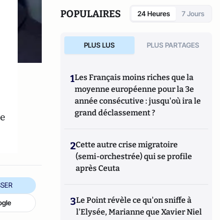
POPULAIRES
24 Heures
7 Jours
PLUS LUS
PLUS PARTAGES
1
Les Français moins riches que la
moyenne européenne pour la 3e
année consécutive : jusqu'où ira le
grand déclassement ?
ue
2
Cette autre crise migratoire
(semi-orchestrée) qui se profile
après Ceuta
SER
3
Le Point révèle ce qu'on sniffe à
ogle
l'Elysée, Marianne que Xavier Niel