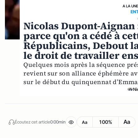
A LA UN
ENT
Nicolas Dupont-Aignan 
parce qu'on a cédé à cet
Républicains, Debout la
le droit de travailler e
Quelques mois après la séquence prés
revient sur son alliance éphémère ave
sur le début du quinquennat d’Emm
Ni
Aa
100%
Écoutez cet article
0:00min
Aa