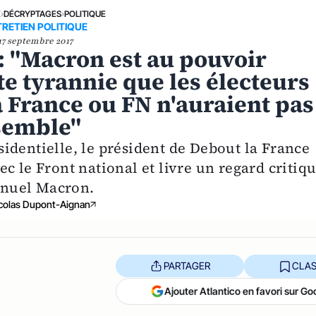
E
›
DÉCRYPTAGES
›
POLITIQUE
RETIEN POLITIQUE
17 septembre 2017
: "Macron est au pouvoir
te tyrannie que les électeurs
 France ou FN n'auraient pas
nsemble"
identielle, le président de Debout la France
c le Front national et livre un regard critiq
anuel Macron.
colas Dupont-Aignan
PARTAGER
CLAS
Ajouter Atlantico en favori sur Go