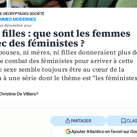
NE
›
DÉCRYPTAGES
›
SOCIÉTÉ
EMMES MODERNES
27 décembre 2012
 filles : que sont les femmes
c des féministes ?
ouses, ni mères, ni filles donneraient plus d
e combat des féministes pour arriver à cette
le sexe semble toujours être au cœur de la
 une série dont le thème est "les féministe
Christine De Villiers
PARTAGER
CLAS
Ajouter Atlantico en favori sur Go