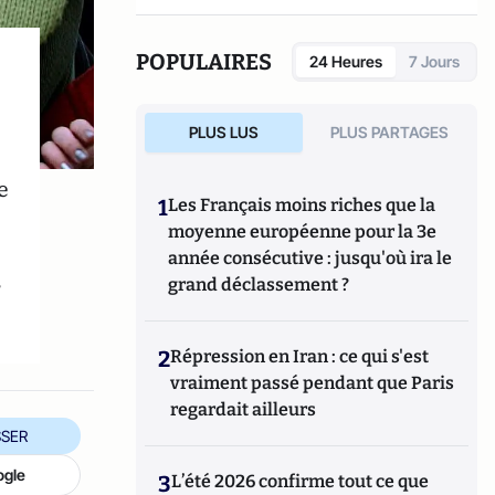
POPULAIRES
24 Heures
7 Jours
PLUS LUS
PLUS PARTAGES
e
1
Les Français moins riches que la
moyenne européenne pour la 3e
année consécutive : jusqu'où ira le
s
grand déclassement ?
2
Répression en Iran : ce qui s'est
vraiment passé pendant que Paris
regardait ailleurs
SER
ogle
3
L’été 2026 confirme tout ce que