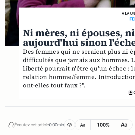
A LA U
F
Ni mères, ni épouses, ni
aujourd'hui sinon l'éche
Des femmes qui ne seraient plus ni ép
difficultés que jamais aux hommes. L
liberté pourrait n'être qu'un échec : 
relation homme/femme. Introduction à
ont-elles tout faux ?".
Aa
100%
Écoutez cet article
0:00min
Aa