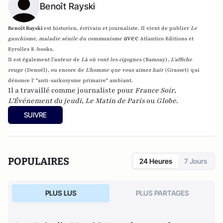
Benoît Rayski
Benoît Rayski
est historien, écrivain et journaliste. Il vient de publier
Le
avec
gauchisme, maladie sénile du communisme
Atlantico Editions et
Eyrolles E-books.
Il est également l'auteur de
Là où vont les cigognes
(Ramsay),
L'affiche
rouge
(Denoël), ou encore de
L'homme que vous aimez haïr
(Grasset)
qui
dénonce l' "anti-sarkozysme primaire" ambiant.
Il a travaillé comme journaliste pour
France Soir
,
L'Événement du jeudi
,
Le Matin de Paris
ou
Globe
.
SUIVRE
POPULAIRES
24 Heures
7 Jours
PLUS LUS
PLUS PARTAGES