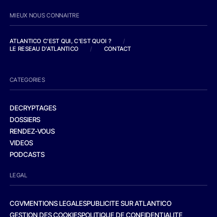
MIEUX NOUS CONNAITRE
ATLANTICO C'EST QUI, C'EST QUOI ?
/
LE RESEAU D'ATLANTICO
/
CONTACT
CATEGORIES
DECRYPTAGES
DOSSIERS
RENDEZ-VOUS
VIDEOS
PODCASTS
LEGAL
CGV
MENTIONS LEGALES
PUBLICITE SUR ATLANTICO
GESTION DES COOKIES
POLITIQUE DE CONFIDENTIALITE