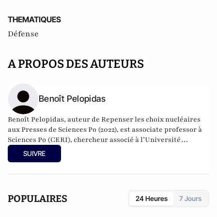
THEMATIQUES
Défense
A PROPOS DES AUTEURS
Benoît Pelopidas
Benoît Pelopidas, auteur de
Repenser les choix nucléaires
aux Presses de Sciences Po (2022), est associate professor à
Sciences Po (CERI), chercheur associé à l’Université
Stanford et lauréat d’un financement quinquennal du
SUIVRE
Conseil Européen de la Recherche (ERC) sur les choix
nucléaires. Il a fondé
le premier programme de recherche
sur les questions nucléaires en France qui soit indépendant
et transparent sur ses sources de financements et qui évite
POPULAIRES
24 Heures
7 Jours
le conflit d’intérêts en n’acceptant des financements que sur
la base de l’évaluation académique des mérites de la