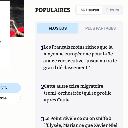
POPULAIRES
24 Heures
7 Jours
PLUS LUS
PLUS PARTAGES
e
1
Les Français moins riches que la
moyenne européenne pour la 3e
année consécutive : jusqu'où ira le
grand déclassement ?
2
Cette autre crise migratoire
SER
(semi-orchestrée) qui se profile
ogle
après Ceuta
3
Le Point révèle ce qu'on sniffe à
l'Elysée, Marianne que Xavier Niel