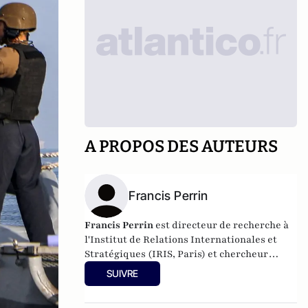
A PROPOS DES AUTEURS
Francis Perrin
Francis Perrin
est directeur de recherche à
l'Institut de Relations Internationales et
Stratégiques (IRIS, Paris) et chercheur
associé au Policy Center for the New South
SUIVRE
(PCNS, Rabat).