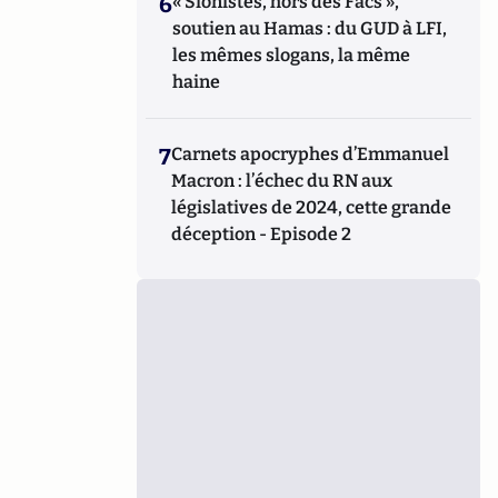
6
« Sionistes, hors des Facs »,
soutien au Hamas : du GUD à LFI,
les mêmes slogans, la même
haine
7
Carnets apocryphes d’Emmanuel
Macron : l’échec du RN aux
législatives de 2024, cette grande
déception - Episode 2