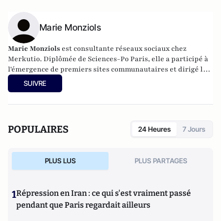
Marie Monziols
Marie Monziols
est consultante réseaux sociaux chez
Merkutio. Diplômée de Sciences-Po Paris, elle a participé à
l'émergence de premiers sites communautaires et dirigé le
développement de l'Electronic Business Group. Elle
SUIVRE
accompagne les institutions et les grandes entreprises sur
l'animation de leurs communautés au sein de l'agence
digitale et forme les directions communication à l'usage des
médias sociaux au CFPJ.
POPULAIRES
24 Heures
7 Jours
PLUS LUS
PLUS PARTAGES
1
Répression en Iran : ce qui s'est vraiment passé
pendant que Paris regardait ailleurs