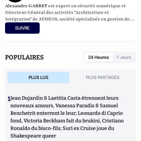
Alexandre GARRET
est expert en sécurité numérique et
Directeur Général des activités "Architecture et
Intégration" de ATHEOS, société spécialisée en gestion des
risques et sécurité de l’information.
SUIVRE
POPULAIRES
24 Heures
7 Jours
PLUS LUS
PLUS PARTAGES
1
Jean Dujardin & Laetitia Casta étrennent leurs
nouveaux amours, Vanessa Paradis & Samuel
Benchetrit enterrent le leur; Leonardo di Caprio
fond, Victoria Beckham fait du brukini, Cristiano
Ronaldo du bisco-fils; Suri ex Cruise joue du
Shakespeare queer