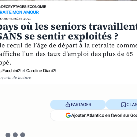
E
›
DÉCRYPTAGES
›
ECONOMIE
RAITE MON AMOUR
17 novembre 2025
ays où les seniors travaillen
ANS se sentir exploités ?
le recul de l’âge de départ à la retraite comm
affiche l’un des taux d’emploi des plus de 65
ppé.
s Facchini
et
Caroline Diard
17 min de lecture
PARTAGER
CLAS
Ajouter Atlantico en favori sur Go