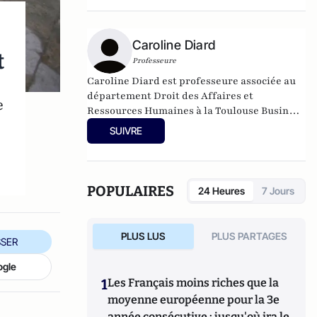
Caroline Diard
t
Professeure
Caroline Diard est professeure associée au
département Droit des Affaires et
e
Ressources Humaines à la Toulouse Business
School (TBS Education).
SUIVRE
POPULAIRES
24 Heures
7 Jours
PLUS LUS
PLUS PARTAGES
SER
ogle
1
Les Français moins riches que la
moyenne européenne pour la 3e
année consécutive : jusqu'où ira le