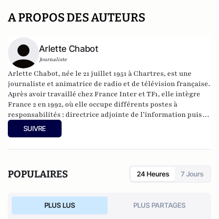
A PROPOS DES AUTEURS
Arlette Chabot
Journaliste
Arlette Chabot, née le 21 juillet 1951 à Chartres, est une
journaliste et animatrice de radio et de télévision française.
Après avoir travaillé chez France Inter et TF1, elle intègre
France 2 en 1992, où elle occupe différents postes à
responsabilités : directrice adjointe de l’information puis
de la rédaction de 1994 à 1996, et directrice générale
SUIVRE
adjointe chargée de l’information de 2004 à 2010. Elle est
connue pour avoir présenté les émissions Mots Croisés de
1997 à 2005, puis À vous de juger jusqu’en 2011. Après avoir
cessé sa collaboration avec la chaîne publique, elle dirige la
POPULAIRES
24 Heures
7 Jours
rédaction d’Europe 1 pendant la saison 2011/2012. Depuis
2014, elle y intervient dans l'émission Le débat des grandes
voix.
PLUS LUS
PLUS PARTAGES