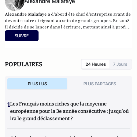
Alexandre Malafaye
Alexandre Malafaye
a d’abord été chef d’entreprise avant de
devenir cadre dirigeant au sein de grands groupes. En 2008,
il décide de se lancer dans l’écriture, mettant ainsi à profit
ses connaissances historiques et géopolitiques. Il a publié
SUIVRE
plusieurs romans à suspense ayant pour cadre les grands
enjeux de notre époque. Il donne également des conférences
sur la géopolitique et voyage souvent à l’étranger pour ses
recherches. En 2012, il fonde Synopia et est également
POPULAIRES
24 Heures
7 Jours
auditeur de l’IHEDN.
PLUS LUS
PLUS PARTAGES
1
Les Français moins riches que la moyenne
européenne pour la 3e année consécutive : jusqu'où
ira le grand déclassement ?