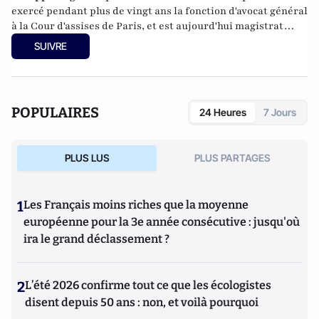
exercé pendant plus de vingt ans la fonction d'avocat général
à la Cour d'assises de Paris, et est aujourd'hui magistrat
honoraire. Il a été amené à requérir dans des grandes
SUIVRE
affaires qui ont défrayé la chronique judiciaire et politique
(Le Pen, Duverger-Pétain, René Bousquet, Bob Denard, le
gang des Barbares, Hélène Castel, etc.), mais aussi dans les
grands scandales financiers des années 1990 (affaire
POPULAIRES
24 Heures
7 Jours
Carrefour du développement, Pasqua). Il est l'auteur de
La
France en miettes
(éditions Fayard),
Ordre et Désordre
(éditions Le Passeur, 2015). En 2017, il a publié
La parole,
PLUS LUS
PLUS PARTAGES
rien qu'elle
et
Moi, Emmanuel Macron, je me dis que...
, tous
les deux aux Editions Le Cerf.
1
Les Français moins riches que la moyenne
européenne pour la 3e année consécutive : jusqu'où
ira le grand déclassement ?
2
L’été 2026 confirme tout ce que les écologistes
disent depuis 50 ans : non, et voilà pourquoi