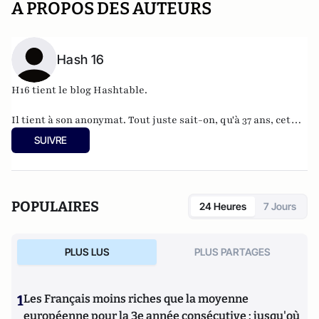
A PROPOS DES AUTEURS
Hash 16
H16 tient le blog
Hashtable
.
Il tient à son anonymat. Tout juste sait-on, qu'à 37 ans, cet
informaticien à l'humour acerbe habite en Belgique et
SUIVRE
travaille pour
"une grosse boutique qui produit, gère et
manipule beaucoup, beaucoup de documents".
POPULAIRES
24 Heures
7 Jours
PLUS LUS
PLUS PARTAGES
1
Les Français moins riches que la moyenne
européenne pour la 3e année consécutive : jusqu'où