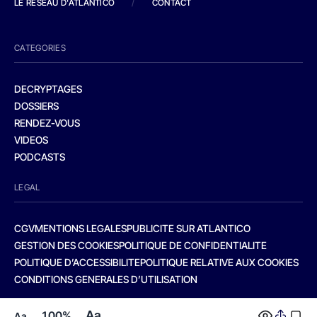
LE RESEAU D'ATLANTICO
/
CONTACT
CATEGORIES
DECRYPTAGES
DOSSIERS
RENDEZ-VOUS
VIDEOS
PODCASTS
LEGAL
CGV
MENTIONS LEGALES
PUBLICITE SUR ATLANTICO
GESTION DES COOKIES
POLITIQUE DE CONFIDENTIALITE
POLITIQUE D’ACCESSIBILITE
POLITIQUE RELATIVE AUX COOKIES
CONDITIONS GENERALES D’UTILISATION
Aa
100%
Aa