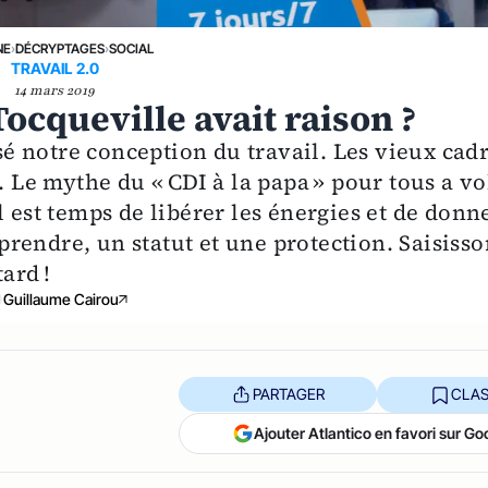
NE
›
DÉCRYPTAGES
›
SOCIAL
TRAVAIL 2.0
14 mars 2019
 Tocqueville avait raison ?
 notre conception du travail. Les vieux cad
. Le mythe du « CDI à la papa » pour tous a vo
l est temps de libérer les énergies et de donn
reprendre, un statut et une protection. Saisiss
ard !
Guillaume Cairou
PARTAGER
CLAS
Ajouter Atlantico en favori sur Go