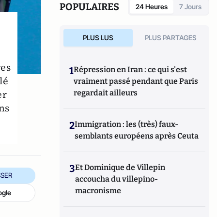
POPULAIRES
24 Heures
7 Jours
PLUS LUS
PLUS PARTAGES
res
1
Répression en Iran : ce qui s'est
lé
vraiment passé pendant que Paris
er
regardait ailleurs
ons
2
Immigration : les (très) faux-
semblants européens après Ceuta
3
Et Dominique de Villepin
SER
accoucha du villepino-
macronisme
ogle