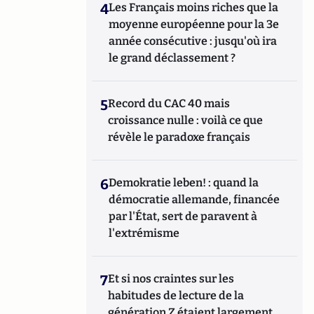
4
Les Français moins riches que la
moyenne européenne pour la 3e
année consécutive : jusqu'où ira
le grand déclassement ?
5
Record du CAC 40 mais
croissance nulle : voilà ce que
révèle le paradoxe français
6
Demokratie leben! : quand la
démocratie allemande, financée
par l'État, sert de paravent à
l'extrémisme
7
Et si nos craintes sur les
habitudes de lecture de la
génération Z étaient largement