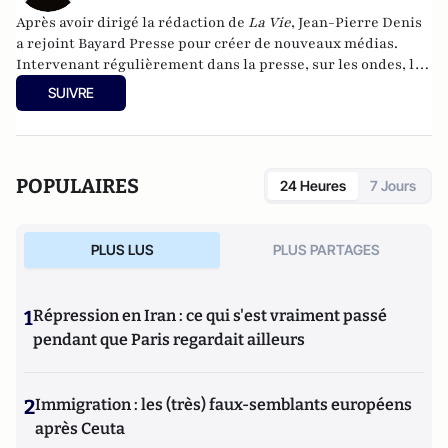
Après avoir dirigé la rédaction de
La Vie
, Jean-Pierre Denis
a rejoint Bayard Presse pour créer de nouveaux médias.
Intervenant régulièrement dans la presse, sur les ondes, les
écrans et les réseaux sociaux, il est l'auteur de livres
SUIVRE
remarqués dont, récemment au Cerf,
Un catholique s'est
échappé
.
POPULAIRES
24 Heures
7 Jours
PLUS LUS
PLUS PARTAGES
1
Répression en Iran : ce qui s'est vraiment passé
pendant que Paris regardait ailleurs
2
Immigration : les (très) faux-semblants européens
après Ceuta