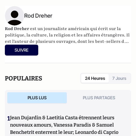
Rod Dreher
Rod Dreher
est un journaliste américain qui écrit sur la
politique, la culture, la religion et les affaires étrangères. Il
est l'auteur de plusieurs ouvrages, dont les best-sellers du
New York Times The Benedict Option (2017) et Live Not By
SUIVRE
Lies (2020), tous deux traduits dans plus de dix langues. Il
est directeur du projet de réseau de l'Institut du Danube à
Budapest, où il vit.
POPULAIRES
24 Heures
7 Jours
PLUS LUS
PLUS PARTAGES
1
Jean Dujardin & Laetitia Casta étrennent leurs
nouveaux amours, Vanessa Paradis & Samuel
Benchetrit enterrent le leur; Leonardo di Caprio