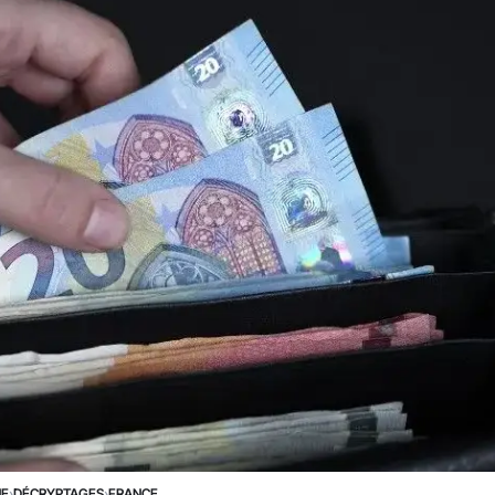
NE
›
DÉCRYPTAGES
›
FRANCE