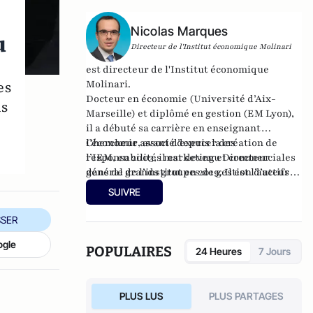
Son site :
econoclaste.net
Nicolas Marques
u
Directeur de l'Institut économique Molinari
est directeur de l'
Institut économique
Molinari
.
es
Docteur en économie (Université d’Aix-
us
Marseille) et diplômé en gestion (EM Lyon),
il a débuté sa carrière en enseignant
l’économie, avant d’exercer des
Chercheur associé depuis la création de
responsabilités marketing et commerciales
l’IEM, en 2003, il est devenu Directeur
dans de grands groupes de gestion d’actifs
général de l’institut en 2019. Il est l’auteur
français.
de plusieurs travaux sur les enjeux fiscaux,
SUIVRE
les finances publiques, la protection sociale
ou la contribution des entreprises et
SER
membre de la Société du Mont Pèlerin.
ogle
POPULAIRES
24 Heures
7 Jours
PLUS LUS
PLUS PARTAGES