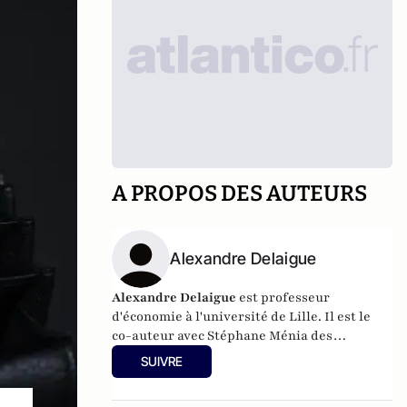
A PROPOS DES AUTEURS
Alexandre Delaigue
Alexandre Delaigue
est
professeur
d'
économie
à l'université de Lille. Il est le
co-auteur avec Stéphane Ménia des
livres
Nos phobies économiques
et
Sexe,
SUIVRE
drogue... et économie : pas de sujet tabou
pour les économistes
(parus chez Pearson).