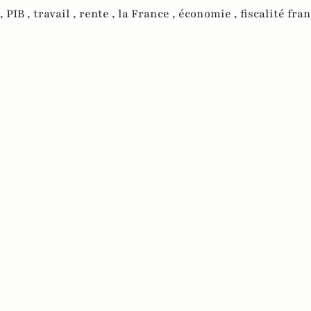
,
PIB ,
travail ,
rente ,
la France ,
économie ,
fiscalité fra