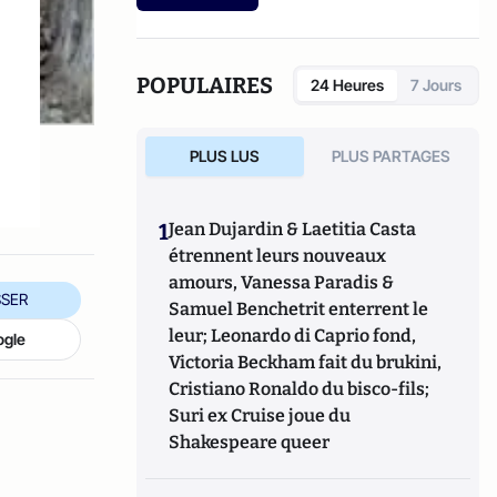
recherches à l’Université de Paris 3. Il a
publié en 2011, le
Dictionnaire de la
désinformation
.
POPULAIRES
24 Heures
7 Jours
PLUS LUS
PLUS PARTAGES
1
Jean Dujardin & Laetitia Casta
étrennent leurs nouveaux
amours, Vanessa Paradis &
SER
Samuel Benchetrit enterrent le
leur; Leonardo di Caprio fond,
ogle
Victoria Beckham fait du brukini,
Cristiano Ronaldo du bisco-fils;
Suri ex Cruise joue du
Shakespeare queer