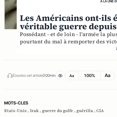
A LA UNE
›
D
Les Américains ont-ils 
véritable guerre depuis
Possédant - et de loin - l'armée la pl
pourtant du mal à remporter des victo
Aa
100%
Écoutez cet article
0:00min
Aa
MOTS-CLES
Etats-Unis ,
Irak ,
guerre du golfe ,
guérilla ,
CIA