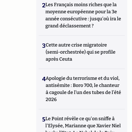
2
Les Français moins riches que la
moyenne européenne pour la 3e
année consécutive : jusqu'où ira le
grand déclassement ?
3
Cette autre crise migratoire
(semi-orchestrée) qui se profile
après Ceuta
4
Apologie du terrorisme et du viol,
antisémite : Boro 700, le chanteur
à cagoule de l’un des tubes de l’été
2026
5
Le Point révèle ce qu'on sniffe à
l'Elysée, Marianne que Xavier Niel