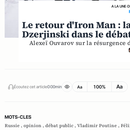
A LA UNE
›
D
Le retour d'Iron Man : l
Dzerjinski dans le déba
Alexeï Ouvarov sur la résurgence d
Aa
100%
Écoutez cet article
0:00min
Aa
MOTS-CLES
Russie ,
opinion ,
débat public ,
Vladimir Poutine ,
Féli