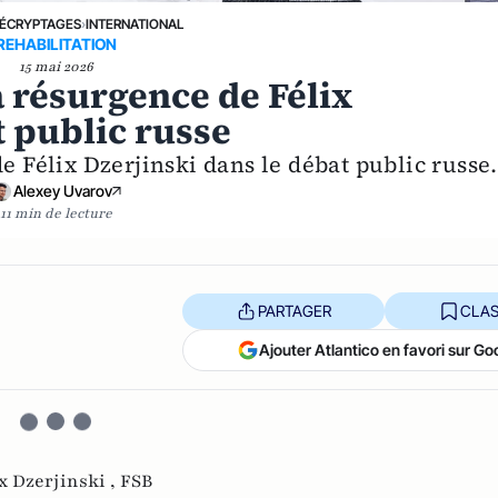
ÉCRYPTAGES
›
INTERNATIONAL
REHABILITATION
15 mai 2026
a résurgence de Félix
t public russe
e Félix Dzerjinski dans le débat public russe.
Alexey Uvarov
11 min de lecture
PARTAGER
CLAS
Ajouter Atlantico en favori sur Go
x Dzerjinski ,
FSB