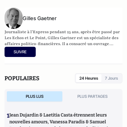
Gilles Gaetner
Journaliste à l’Express pendant 25 ans, après être passé par
Les Echos et Le Point, Gilles Gaetner est un spécialiste des
affaires politico-financières. Il a consacré un ouvrage
remarqué au président de la République, Les 100 jours de
SUIVRE
Macron (Fauves –Editions). Il est également l’auteur d’une
quinzaine de livres parmi lesquels L’Argent facile,
dictionnaire de la corruption en France (Stock), Le roman
d’un séducteur, les secrets de Roland Dumas (Jean-Claude
POPULAIRES
24 Heures
7 Jours
Lattès), La République des imposteurs (L’Archipel), Pilleurs
d’Afrique (Editions du Cerf).
PLUS LUS
PLUS PARTAGES
1
Jean Dujardin & Laetitia Casta étrennent leurs
nouvelles amours, Vanessa Paradis & Samuel